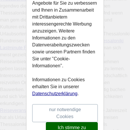
Angebote für Sie zu verbessern
irgendwo die Sonne und man kann einen erholsamen
und Ihnen in Zusammenarbeit
Thessaloniki Badeurlaub in einem Hotel buchen. Und wenn
mit Drittanbietern
man gern die Sehenswürdigkeiten anderer Länder und
interessengerechte Werbung
Kulturen erkunden möchte, werden an den meisten
anzuzeigen. Weitere
Urlaubsorten zusätzlich Rundfahrten sowie kleine Thessaloniki
Informationen zu den
Rundreisen angeboten. -
Hotel Reiseangebote Thessaloniki
Datenverabeitungszwecken
Lastminute Flugtickets
- Im gebuchten Hotel kann man sich
sowie unseren Partnern finden
meist gezielt Informationen direkt vom Thessaloniki
Sie unter "Cookie-
Reiseanbieter oder auch von weiteren Reiseunternehmen
Informationen".
geben lassen, um das Urlaubsland besser kennen zu lernen.
Interessant sind zum Beispiel Tagesausflüge zu landschaftlich
Informationen zu Cookies
reizvollen Orten und Besichtigungen von historischen
erhalten Sie in unserer
Bauwerken. Einfach Flugtickets Thessaloniki günstig buchen
Datenschutzerklärung
.
und sich Vorort im Hotel über weitere Erlebnismöglichkeiten
erkundigen. -
Hotelbuchung Thessaloniki günstige
nur notwendige
Reiseveranstalter Hotel Flug
- Hotelbuchung - jede Jahreszeit
Cookies
hat als Urlaubszeit ihren eigenen Charme. Sommerreisen
Thessaloniki bieten oft andere Urlaubseindrücke als
Ich stimme zu