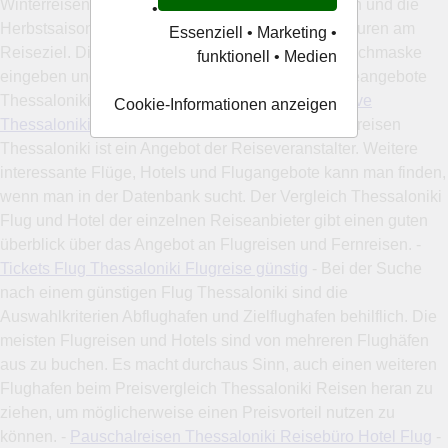
Winterreisen Thessaloniki. Das Frühjahr mit Ostern und die
•
Herbstsaison bieten oft sehr angenehme Temperaturen am
Essenziell • Marketing •
Reiseziel. Die Reisedaten für den Urlaub in die Suchmaske
funktionell • Medien
eingeben und von vielen Reiseanbietern die Reiseangebote
Thessaloniki Hotels vergleichen. -
Hotel All Inclusive
Cookie-Informationen anzeigen
Thessaloniki Urlaubsbuchung Sommerreise
- Flugreisen
Thessaloniki ist ein Angebot der Reiseveranstalter. Weitere
interessante Flüge, Hotels und Flugangebote kann man finden,
wenn man in der Datenbank sucht. Der Vergleich Thessaloniki
Flug und Hotel der einzelnen Reiseanbieter gibt einen guten
überblick über das Angebot an Flugreisen und Fernreisen. -
Tickets Flug Thessaloniki Flugreise günstig
- Bei der Suche
nach einem günstigen Flug Thessaloniki sind die
Auswahlkriterien Abflughafen und Zielflughafen behilflich. Die
meisten Flugreisen und Hotels sind von mehreren Flughäfen
aus zu buchen. Es macht durchaus Sinn, auch einen weiteren
Flughafen beim Preisvergleich Thessaloniki Reisen heran zu
ziehen, um möglicherweise einen Preisvorteil nutzen zu
können. -
Pauschalreisen Thessaloniki Reisebüro Hotel Flug
-