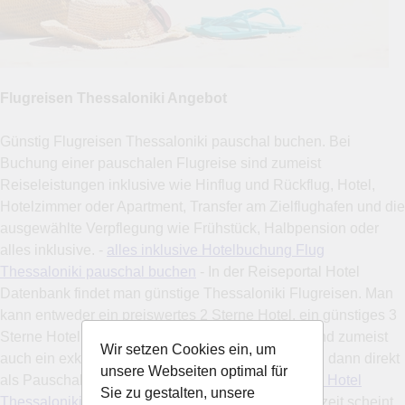
Flugreisen Thessaloniki Angebot
Günstig Flugreisen Thessaloniki pauschal buchen. Bei
Buchung einer pauschalen Flugreise sind zumeist
Reiseleistungen inklusive wie Hinflug und Rückflug, Hotel,
Hotelzimmer oder Apartment, Transfer am Zielflughafen und die
ausgewählte Verpflegung wie Frühstück, Halbpension oder
alles inklusive. -
alles inklusive Hotelbuchung Flug
Thessaloniki pauschal buchen
- In der Reiseportal Hotel
Datenbank findet man günstige Thessaloniki Flugreisen. Man
kann entweder ein preiswertes 2 Sterne Hotel, ein günstiges 3
Sterne Hotel, ein ansprechendes 4 Sterne Hotel und zumeist
Wir setzen Cookies ein, um
auch ein exklusives 5 Sterne Hotel auswählen und dann direkt
unsere Webseiten optimal für
als Pauschalreise buchen. -
Pauschalreise billiges Hotel
Sie zu gestalten, unsere
Thessaloniki Flüge Herbstreisen
- Zu jeder Jahreszeit scheint