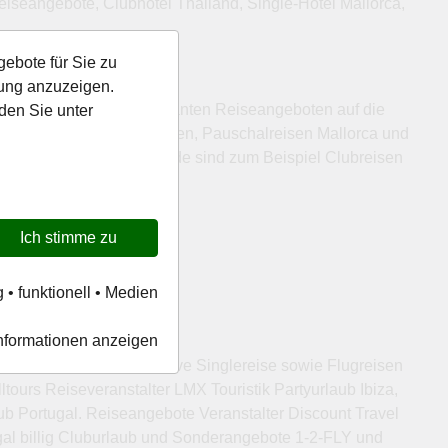
eiseangebote, Clubhotel Thailand, Single-Hotel Mallorca,
gebote für Sie zu
bung anzuzeigen.
r stellen sich mit interessanten Reiseangeboten auf die
den Sie unter
oder Bali, Flugreisen Kanaren, Pauschalreisen Mallorca und
eisen an. Für Alleinreisende sind zum Beispiel Clubreisen
Ich stimme zu
g • funktionell • Medien
nformationen anzeigen
. Partyreisen All Inclusive Singlereise sowie Flugreisen
ltours Reiseveranstalter LMX Touristik Partyurlaub Ibiza,
ub Portugal. Reiseangebote Veranstalter Discount Travel
gal billig Cluburlaub und Sonderangebote 1-2-FLY und