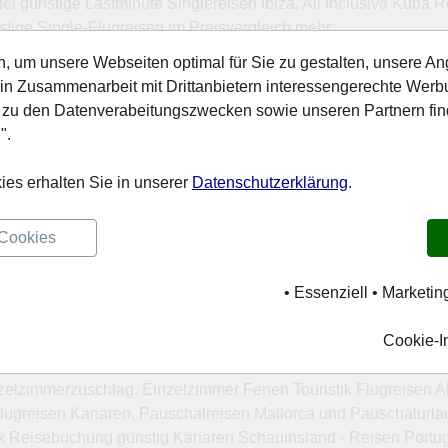
 günstige Lastminute Singlereisen Ibiza, All Inclusive Kuba R
tige Single-Flugreisen im Preisvergleich mehr.
n, um unsere Webseiten optimal für Sie zu gestalten, unsere An
in Zusammenarbeit mit Drittanbietern interessengerechte Wer
, wie die Pauschalreise für zwei Personen. Die Reiseveranstalte
 zu den Datenverabeitungszwecken sowie unseren Partnern fin
yurlaub Ibiza, Türkeireisen All Inclusive, Fernreisen Thailand 
".
istik, Alltours Reisen oder Jahn Reisen bieten günstige Singler
en. Pauschalurlaub günstig und preiswert buchen.
ies erhalten Sie in unserer
Datenschutzerklärung
.
 Cookies
• Essenziell • Marketin
Cookie-I
e im Angebot. Alleinreisender Reise online buchen im Reisebüro
nzelzimmerzuschlag. Einzelzimmer Ferien Touristik Flugreisen Al
, Flugreisen Kanaren, Pauschalreisen Mallorca und Pauschalurla
lix Reisebuchung günstig Kanaren Schauinsland - Reisen Portu