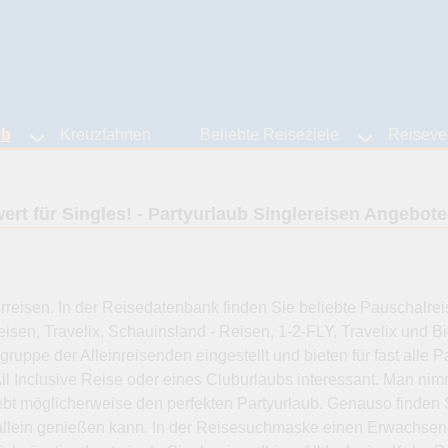
ub
Kreuzfahrten
Beliebte Reiseziele
Reisever
ert für Singles! - Partyurlaub Singlereisen Angebote
reisen. In der Reisedatenbank finden Sie beliebte Pauschalreise
 Reisen, Travelix, Schauinsland - Reisen, 1-2-FLY, Travelix und Bi
ruppe der Alleinreisenden eingestellt und bieten für fast alle
ll Inclusive Reise oder eines Cluburlaubs interessant. Man nimm
bt möglicherweise den perfekten Partyurlaub. Genauso finden Si
llein genießen kann. In der Reisesuchmaske einen Erwachsene