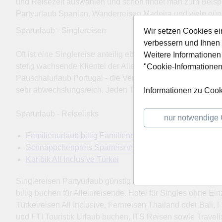
und Reisezeit auswählen und schon findet man zum Beispiel
Partyurlaub Spanien, Wanderreisen Madeira und viele güns
Sparurlaub - Singlereisen
Wir setzen Cookies ei
verbessern und Ihnen 
Oft ist eine Singlereise anteilig ebenso günstig zu buchen
Weitere Informationen
stetig wachsende Klientel der Alleinreisenden ein. Ob Part
"Cookie-Informationen
Pauschalurlaub Portugal - die Veranstalter wie Ferien Tour
sehr abwechslungsreich. Jeden Tag neue Leute kennenlern
Informationen zu Cook
Sparurlaub - Reiselinks
nur notwendige
Familienurlaub billig Familienreisen
Schnäppchenpreis Sparreisen Reiseschnäppchen
Karibik All Inclusive Türkei
Singlereisen Partyurlaub günstig Pauschalreisen Lastminut
billig buchen für Alleinreisende. Hotel für Singles ohne Ei
Türkeireisen All Inclusive, Fernreisen Thailand oder Bali
und FTI Touristik Urlaub buchen, ITS Reisen sowie Trave