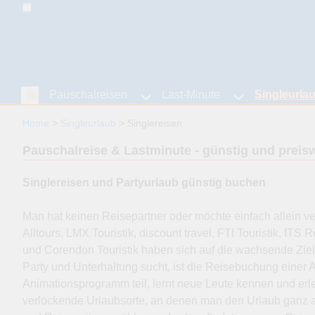
Home
Pauschalreisen
Last-Minute
Singleurla
Home
Singleurlaub
Singlereisen
Pauschalreise & Lastminute - günstig und preisw
Singlereisen und Partyurlaub günstig buchen
Man hat keinen Reisepartner oder möchte einfach allein ver
Alltours, LMX Touristik, discount travel, FTI Touristik, ITS
und Corendon Touristik haben sich auf die wachsende Zielg
Party und Unterhaltung sucht, ist die Reisebuchung einer A
Animationsprogramm teil, lernt neue Leute kennen und erle
verlockende Urlaubsorte, an denen man den Urlaub ganz a