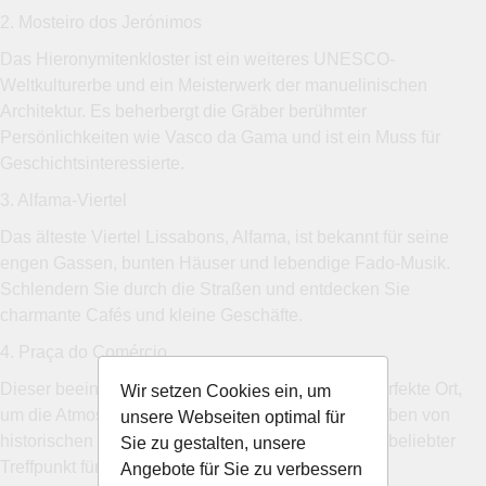
2. Mosteiro dos Jerónimos
Das Hieronymitenkloster ist ein weiteres UNESCO-
Weltkulturerbe und ein Meisterwerk der manuelinischen
Architektur. Es beherbergt die Gräber berühmter
Persönlichkeiten wie Vasco da Gama und ist ein Muss für
Geschichtsinteressierte.
3. Alfama-Viertel
Das älteste Viertel Lissabons, Alfama, ist bekannt für seine
engen Gassen, bunten Häuser und lebendige Fado-Musik.
Schlendern Sie durch die Straßen und entdecken Sie
charmante Cafés und kleine Geschäfte.
4. Praça do Comércio
Dieser beeindruckende Platz am Wasser ist der perfekte Ort,
Wir setzen Cookies ein, um
um die Atmosphäre Lissabons zu genießen. Umgeben von
unsere Webseiten optimal für
historischen Gebäuden und Restaurants, ist er ein beliebter
Sie zu gestalten, unsere
Treffpunkt für Einheimische und Touristen.
Angebote für Sie zu verbessern