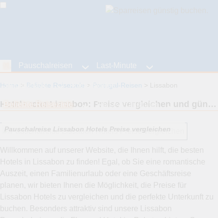
Home
Pauschalreisen
Last-Minute
Singleurlaub
Kreuzfahrten
Home
Beliebte Reiseziele
Portugal-Reisen
Lissabon
Hotelsuche Lissabon: Preise vergleichen und günstige Pauschalreisen buchen
Beliebte Reiseziele
Reiseveranstalter
Pauschalreise Lissabon Hotels Preise vergleichen
Willkommen auf unserer Website, die Ihnen hilft, die besten
Hotels in Lissabon zu finden! Egal, ob Sie eine romantische
Auszeit, einen Familienurlaub oder eine Geschäftsreise
planen, wir bieten Ihnen die Möglichkeit, die Preise für
Lissabon Hotels zu vergleichen und die perfekte Unterkunft zu
buchen. Besonders attraktiv sind unsere Lissabon