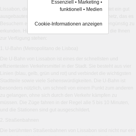
Essenziell • Marketing •
Lissabon, die charmante Hauptstadt Portugals, bietet ein gut
funktionell • Medien
ausgebautes und vielfältiges öffentliches Verkehrsnetz, das es
Besuchern ermöglicht, die Stadt bequem und kostengünstig zu
Cookie-Informationen anzeigen
erkunden. Hier sind die wichtigsten Verkehrsmittel, die Ihnen
zur Verfügung stehen:
1. U-Bahn (Metropolitano de Lisboa)
Die U-Bahn von Lissabon ist eines der schnellsten und
effizientesten Verkehrsmittel in der Stadt. Sie besteht aus vier
Linien (blau, gelb, grün und rot) und verbindet die wichtigsten
Stadtteile sowie viele Sehenswürdigkeiten. Die U-Bahn ist
besonders nützlich, um schnell von einem Punkt zum anderen
zu gelangen, ohne sich durch den Verkehr kämpfen zu
müssen. Die Züge fahren in der Regel alle 5 bis 10 Minuten,
und die Stationen sind gut ausgeschildert.
2. Straßenbahnen
Die berühmten Straßenbahnen von Lissabon sind nicht nur ein