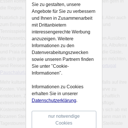
Essen kommen Sportler unterschiedlicher Disziplinen gern in
Sie zu gestalten, unsere
die Region.
Angebote für Sie zu verbessern
Natürlich zieht es die Wassersportler nach Portugal. Aber auch
und Ihnen in Zusammenarbeit
zum Beispiel sportive Fahrradfahrer, Golfliebhaber und
mit Drittanbietern
Tennisspieler finden nahe der Hotelanlagen beste
interessengerechte Werbung
Vorraussetzungen zum privaten oder professionellen Ausüben
anzuzeigen. Weitere
ihrer Sportarten. Die beliebten Ferienziele Vilamoura, Albufeira
Informationen zu den
und Praia da Rocha sind zumeist gut besucht. Für die Gäste,
Datenverabeitungszwecken
die sich gern über den ganzen Tag verpflegen lassen möchten,
sowie unseren Partnern finden
sind Reiseangebote interessant wie
All Inclusive Portugal
Sie unter "Cookie-
Pauschalurlaub günstig
.
Informationen".
Mehr kulturell interessierte Urlauber kommen ebenfalls auf ihre
Informationen zu Cookies
Kosten. Viele Sehenswürdigkeiten sind an der Algarve zu
erhalten Sie in unserer
entdecken. Zuvorderst ist natürlich die lange, landschaftlich
Datenschutzerklärung
.
extrem reizvolle Küste ein Ziel für ausgedehnte Ausflüge.
Küstenstreifen mit herrlichem Sandstrand wechseln sich ab mit
nur notwendige
bizarren Steilküstenregionen. Mit dem Mietwagen kann man in
Cookies
Tagestouren bequem herrliche Orte erkunden - die Steilküste