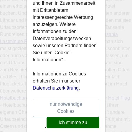
und Ihnen in Zusammenarbeit
einen erholsamen Tansania Badeurlaub in einem Hotel
mit Drittanbietern
buchen. Und wenn man gern die Sehenswürdigkeiten anderer
interessengerechte Werbung
Länder und Kulturen erkunden möchte, werden an den meisten
anzuzeigen. Weitere
Urlaubsorten zusätzlich Rundfahrten sowie kleine Tansania
Informationen zu den
Rundreisen angeboten. -
Hotel Reiseangebote Tansania
Datenverabeitungszwecken
Lastminute Flugtickets
- Im gebuchten Hotel kann man sich
sowie unseren Partnern finden
meist gezielt Informationen direkt vom Tansania Reiseanbieter
Sie unter "Cookie-
oder auch von weiteren Reiseunternehmen geben lassen, um
Informationen".
das Urlaubsland besser kennen zu lernen. Interessant sind
zum Beispiel Tagesausflüge zu landschaftlich reizvollen Orten
Informationen zu Cookies
und Besichtigungen von historischen Bauwerken. Einfach
erhalten Sie in unserer
Flugtickets Tansania günstig buchen und sich Vorort im Hotel
Datenschutzerklärung
.
über weitere Erlebnismöglichkeiten erkundigen. -
Hotelbuchung Tansania günstige Reiseveranstalter Hotel Flug
nur notwendige
- Hotelbuchung - jede Jahreszeit hat als Urlaubszeit ihren
Cookies
eigenen Charme. Sommerreisen Tansania bieten oft andere
Urlaubseindrücke als Winterreisen Tansania. Das Frühjahr mit
Ich stimme zu
Ostern und die Herbstsaison bieten oft sehr angenehme
•