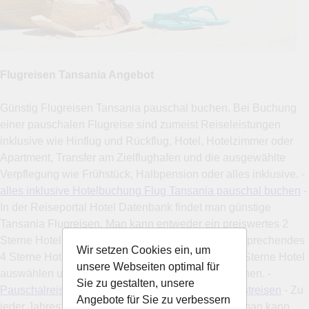
Flugreisen Tansania Angebot
Günstig Flugreisen Tansania pauschal buchen. Bei Buchung
einer pauschalen Flugreise sind zumeist Reiseleistungen
inklusive wie Hinflug und Rückflug, Hotel, Hotelzimmer oder
Apartment, Transfer am Zielflughafen und die ausgewählte
Verpflegung wie Frühstück, Halbpension oder alles inklusive. -
alles inklusive Hotelbuchung Flug Tansania pauschal buchen
-
In der Reiseportal Hotel Datenbank findet man günstige
Tansania Flugreisen. Man kann entweder ein preiswertes 2
Sterne Hotel, ein günstiges 3 Sterne Hotel, ein ansprechendes
Wir setzen Cookies ein, um
4 Sterne Hotel und zumeist auch ein exklusives 5 Sterne Hotel
unsere Webseiten optimal für
auswählen und dann direkt als Pauschalreise buchen. -
Sie zu gestalten, unsere
Pauschalreise billiges Hotel Tansania Flüge Herbstreisen
- Zu
Angebote für Sie zu verbessern
jeder Jahreszeit scheint irgendwo die Sonne und man kann