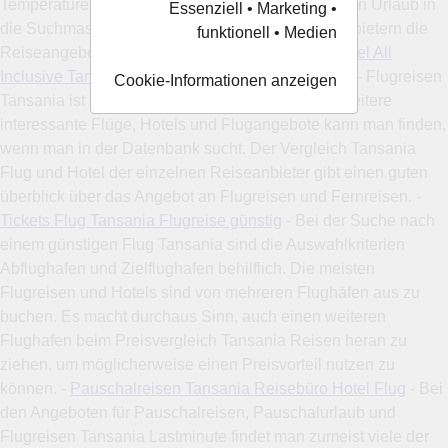
Temperaturen am Reiseziel. Die Reisedaten für den Urlaub in
Essenziell • Marketing •
die Suchmaske eingeben und von vielen Reiseanbietern die
funktionell • Medien
Reiseangebote Tansania Hotels vergleichen. -
Hotel All
Inclusive Tansania Urlaubsbuchung Sommerreise
- Flugreisen
Cookie-Informationen anzeigen
Tansania ist ein Angebot der Reiseveranstalter. Weitere
interessante Flüge, Hotels und Flugangebote kann man finden,
wenn man in der Datenbank sucht. Der Vergleich Tansania
Flug und Hotel der einzelnen Reiseanbieter gibt einen guten
überblick über das Angebot an Flugreisen und Fernreisen. -
Tickets Flug Tansania Flugreise günstig
- Bei der Suche nach
einem günstigen Flug Tansania sind die Auswahlkriterien
Abflughafen und Zielflughafen behilflich. Die meisten
Flugreisen und Hotels sind von mehreren Flughäfen aus zu
buchen. Es macht durchaus Sinn, auch einen weiteren
Flughafen beim Preisvergleich Tansania Reisen heran zu
ziehen, um möglicherweise einen Preisvorteil nutzen zu
können. -
Pauschalreisen Tansania Reisebüro Hotel Flug
- Bei
den Angeboten für Pauschalreisen, Pauschalurlaub und
Flugreisen Tansania Lastminute findet man zumeist viele der