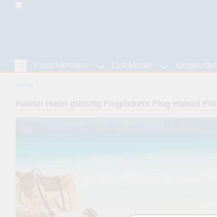
Home
Pauschalreisen
Last-Minute
Singleurlau
Home
Hawaii Hotel günstig Flugtickets Flug Hawaii F