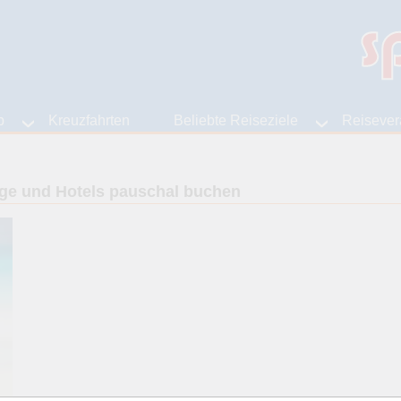
b
Kreuzfahrten
Beliebte Reiseziele
Reisever
lüge und Hotels pauschal buchen